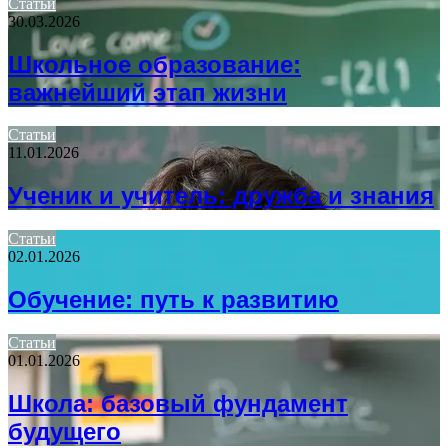
Статьи
30.03.2026
Школьное образование:
важнейший этап жизни
Статьи
11.01.2026
Ученик и учитель: дружба и знания
Статьи
02.01.2026
Обучение: путь к развитию
Статьи
01.01.2026
Школа: базовый фундамент
будущего