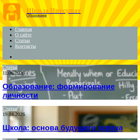
Menu
Школа Интернат
Образование
Главная
О сайте
Статьи
Контакты
Search
for
Статьи
11.06.2026
Образование: формирование
личности
Статьи
19.04.2026
Школа: основа будущего успеха